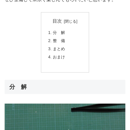
目次
分 解
整 備
まとめ
おまけ
分 解