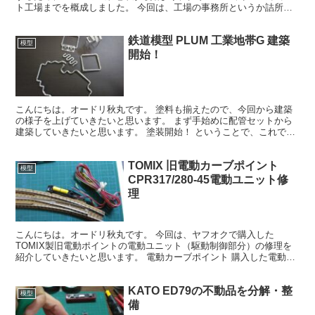
ト工場までを概成しました。 今回は、工場の事務所というか詰所も
必要だろうと色々さがした結果、近代型詰所にしました。...
鉄道模型 PLUM 工業地帯G 建築
模型
開始！
こんにちは。オードリ秋丸です。 塗料も揃えたので、今回から建築
の様子を上げていきたいと思います。 まず手始めに配管セットから
建築していきたいと思います。 塗装開始！ ということで、これです
ね。 径が太い工業地帯Ｅと径が細い工業地帯Ｇが入って...
TOMIX 旧電動カーブポイント
模型
CPR317/280-45電動ユニット修
理
こんにちは。オードリ秋丸です。 今回は、ヤフオクで購入した
TOMIX製旧電動ポイントの電動ユニット（駆動制御部分）の修理を
紹介していきたいと思います。 電動カーブポイント 購入した電動ポ
イントはこちら↓ 格安で購入しましたものですが、綺麗に...
KATO ED79の不動品を分解・整
模型
備