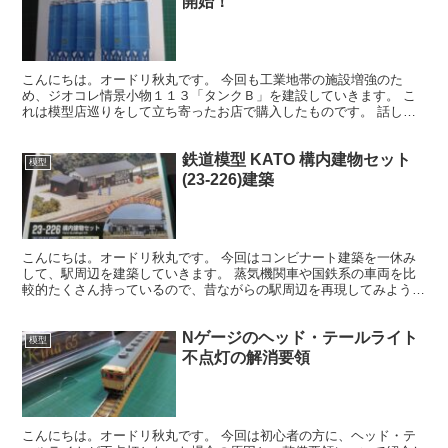
開始！
こんにちは。オードリ秋丸です。 今回も工業地帯の施設増強のた
め、ジオコレ情景小物１１３「タンクＢ」を建設していきます。 こ
れは模型店巡りをして立ち寄ったお店で購入したものです。 話しや
すいお店のお母さんと１時間ぐらい話して購入してきました。...
鉄道模型 KATO 構内建物セット
模型
(23-226)建築
こんにちは。オードリ秋丸です。 今回はコンビナート建築を一休み
して、駅周辺を建築していきます。 蒸気機関車や国鉄系の車両を比
較的たくさん持っているので、昔ながらの駅周辺を再現してみようと
思います。 構内建物セットの内容品 これまで、グリーン...
Nゲージのヘッド・テールライト
模型
不点灯の解消要領
こんにちは。オードリ秋丸です。 今回は初心者の方に、ヘッド・テ