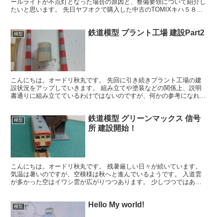
ールライトが不点灯となった場合の原因と、整備要領について紹介し
たいと思います。 先日ヤフオクで購入した中古のTOMIXキハ５８系
の中で、キハ６５だけライトが点灯しませんでした。 ...
鉄道模型 プラント工場 建設Part2
模型
こんにちは。オードリ秋丸です。 先回に引き続きプラント工場の建
設状況をアップしていきます。 組み立てや塗装などの関係上、説明
書通りに組み立てているわけではないのですが、何かの参考になれば
幸いです。 工場本体、付属設備Ａ、付属設備Ｂ、付属設備...
鉄道模型 グリーンマックス 信号
模型
所 建設開始！
こんにちは。オードリ秋丸です。 残暑厳しい日々が続いています。
気温は暑いのですが、空模様は秋へと進んでいるようです。 入道雲
が多かった空はイワシ雲が広がりつつあります。 少しづつではあり
ますが夏から秋へと進んでいるようですね。 というわけ...
Hello My world!
模型