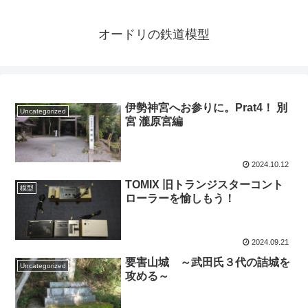
オードリの鉄道模型
伊勢神宮へお参りに。Prat4！ 別
Uncategorized
宮 瀧原宮編
2024.10.12
TOMIX 旧トランジスターコント
模型
ローラーを愉しもう！
2024.09.21
要害山城 ～武田氏３代の詰城を
Uncategorized
攻める～