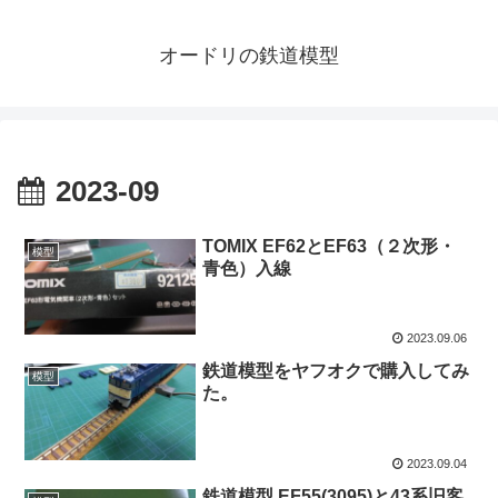
オードリの鉄道模型
2023-09
TOMIX EF62とEF63（２次形・
模型
青色）入線
2023.09.06
鉄道模型をヤフオクで購入してみ
模型
た。
2023.09.04
鉄道模型 EF55(3095)と43系旧客