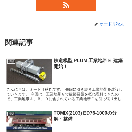
オードリ秋丸
関連記事
鉄道模型 PLUM 工業地帯Ｅ 建築
模型
開始！
こんにちは。オードリ秋丸です。 先回に引き続き工業地帯を建設し
ていきます。 今回は、工業地帯Ｇで建築要領を概ね理解できたの
で、工業地帯Ａ、Ｂ、Ｄに含まれている工業地帯Ｅを引っ張り出し
て、まとめて建築していこうと思います。 工業地帯Ｅ 全部引...
TOMIX(2103) ED76-1000の分
模型
解・整備