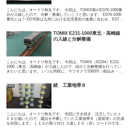
こんにちは。オードリ秋丸です。 今回は、TOMIX製のED76-1000番
台が入線したので、分解・整備していこうと思います。 ED76-1000
番代とは？ ED76形は九州における交流電化の進展に合わせ、ED75
形をベースに製造された交流６...
TOMIX E231-1000東北・高崎線
模型
の入線と分解整備
こんにちは。オードリ秋丸です。 今回は、TOMIX（92254）E231-
1000（東北・高崎線）が入線したので、紹介と分解整備を行ってい
きたいと思います。 いつも同様に、ヤフオクで3300円（税込み・送
料別）で購入しました。 旧製品ですが...
続 工業地帯Ｂ
模型
こんにちは。オードリ秋丸です。 先回に引き続き、注文していたＬ
ＥＤが届いたので、建設を中断していた工業地帯Ｂ（蒸留塔）の完成
を目指します。 ＬＥＤの取り付け ３連ＬＥＤ（赤）コードの寸法が
合わず、やむを得ず１連ＬＥＤ（赤）を蒸留塔頂上部に取...