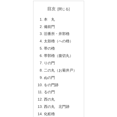
目次
本 丸
備前門
旧番所・井郭櫓
太鼓櫓（への櫓）
帯の櫓
帯郭櫓（腹切丸）
りの門
二の丸（お菊井戸）
ぬの門
をの門跡
るの門
西の丸
西の丸 北門跡
化粧櫓