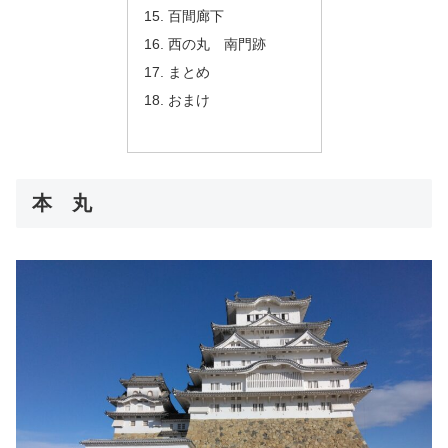
百間廊下
西の丸 南門跡
まとめ
おまけ
本 丸