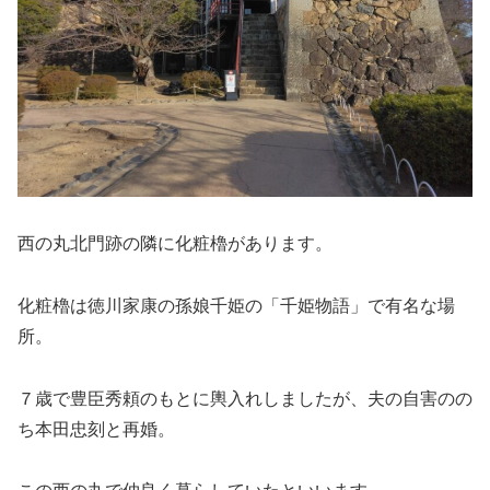
西の丸北門跡の隣に化粧櫓があります。
化粧櫓は徳川家康の孫娘千姫の「千姫物語」で有名な場
所。
７歳で豊臣秀頼のもとに輿入れしましたが、夫の自害のの
ち本田忠刻と再婚。