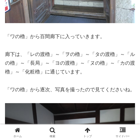
「ワの櫓」から百間廊下に入っていきます。
廊下は、「レの渡櫓」～「ヲの櫓」～「タの渡櫓」～「ル
の櫓」～「長局」～「ヨの渡櫓」～「ヌの櫓」～「カの渡
櫓」～「化粧櫓」に通じています。
「ワの櫓」から逐次、写真を撮ったので見てくださいね。
ホーム
検索
トップ
サイドバー