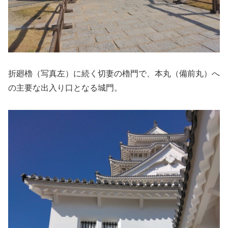
折廻櫓（写真左）に続く切妻の櫓門で、本丸（備前丸）へ
の主要な出入り口となる城門。