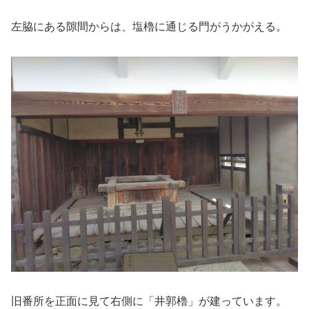
左脇にある隙間からは、塩櫓に通じる門がうかがえる。
旧番所を正面に見て右側に「井郭櫓」が建っています。