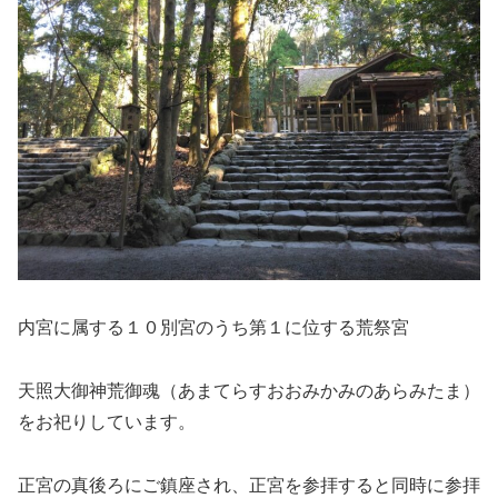
内宮に属する１０別宮のうち第１に位する荒祭宮
天照大御神荒御魂（あまてらすおおみかみのあらみたま）
をお祀りしています。
正宮の真後ろにご鎮座され、正宮を参拝すると同時に参拝