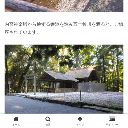
内宮神楽殿から通ずる参道を進み五十鈴川を渡ると、ご鎮
座されています。
ホーム
検索
トップ
サイドバー