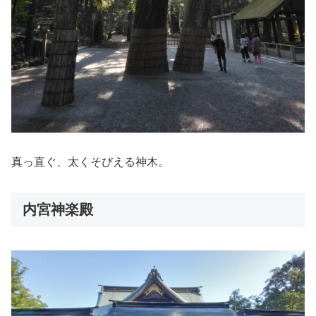
真っ直ぐ、太くそびえる神木。
内宮神楽殿