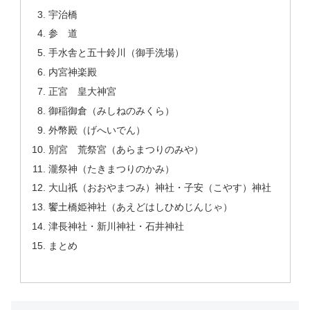
宇治橋
参 道
手水舎と五十鈴川（御手洗場）
内宮神楽殿
正宮 皇大神宮
御稲御倉（みしねのみくら）
外幣殿（げへいでん）
別宮 荒祭宮（あらまつりのみや）
瀧祭神（たきまつりのかみ）
大山祇（おおやまつみ）神社・子安（こやす）神社
饗土橋姫神社（あえどはしひめじんじゃ）
津長神社・新川神社・石井神社
まとめ